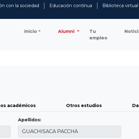
ón con la sociedad
Educación contínua
Biblioteca virtual
Inicio
Alumni
Tu
Notici
empleo
os académicos
Otros estudios
Da
Apellidos: