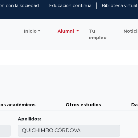
ón con la sociedad
Educación contínua
Biblioteca virtual
Inicio
Alumni
Tu
Notici
empleo
os académicos
Otros estudios
Da
Apellidos: