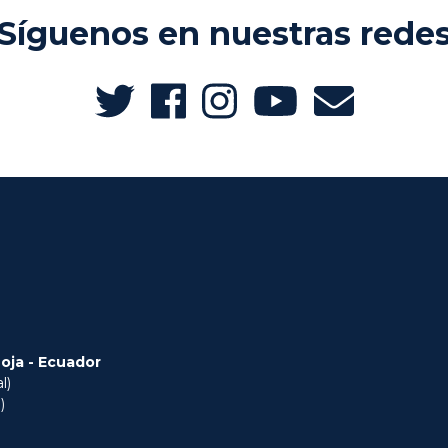
Síguenos en nuestras rede
Loja - Ecuador
l)
)