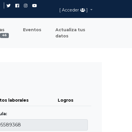
[ Acceder
]
as
Eventos
Actualiza tus
datos
46
tos laborales
Logros
la: