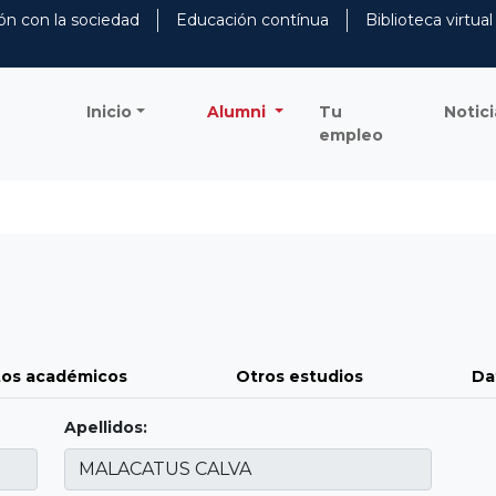
ón con la sociedad
Educación contínua
Biblioteca virtual
Inicio
Alumni
Tu
Notici
empleo
os académicos
Otros estudios
Da
Apellidos: