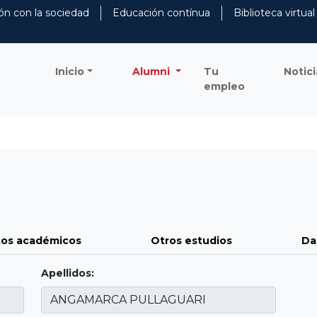
ón con la sociedad
Educación contínua
Biblioteca virtual
Inicio
Alumni
Tu
Notici
empleo
os académicos
Otros estudios
Da
Apellidos: