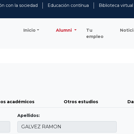
ón con la sociedad
Educación contínua
Biblioteca virtual
Inicio
Alumni
Tu
Notici
empleo
os académicos
Otros estudios
Da
Apellidos: