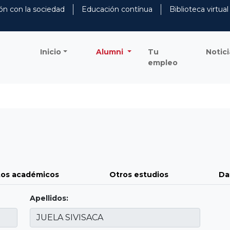
ón con la sociedad
Educación contínua
Biblioteca virtual
Inicio
Alumni
Tu
Notici
empleo
os académicos
Otros estudios
Da
Apellidos: