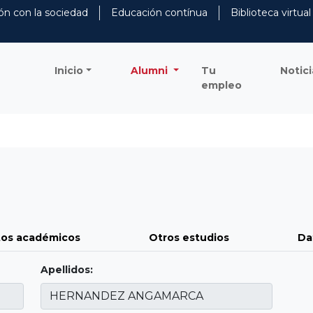
ón con la sociedad
Educación contínua
Biblioteca virtual
Inicio
Alumni
Tu
Notici
empleo
os académicos
Otros estudios
Da
Apellidos: