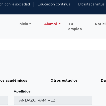
ón con la sociedad
Educación contínua
Biblioteca virtual
Inicio
Alumni
Tu
Notici
empleo
os académicos
Otros estudios
Da
Apellidos: