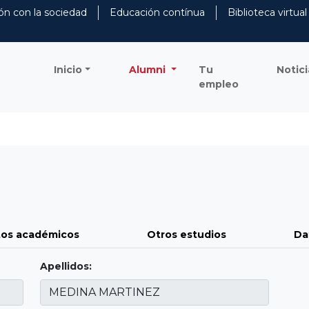
ón con la sociedad
Educación contínua
Biblioteca virtual
Inicio
Alumni
Tu
Notici
empleo
os académicos
Otros estudios
Da
Apellidos: