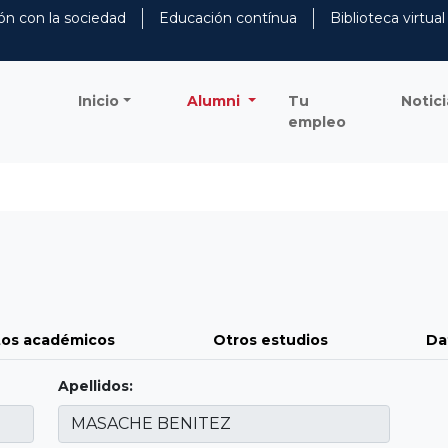
ón con la sociedad
Educación contínua
Biblioteca virtual
Inicio
Alumni
Tu
Notici
empleo
os académicos
Otros estudios
Da
Apellidos: