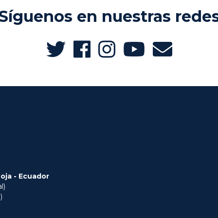
Síguenos en nuestras rede
Loja - Ecuador
l)
)