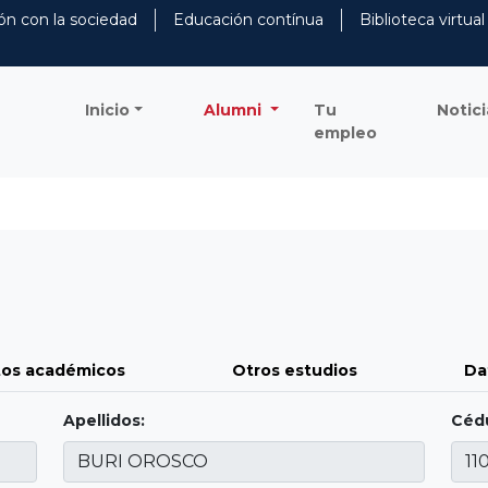
ón con la sociedad
Educación contínua
Biblioteca virtual
Inicio
Alumni
Tu
Notici
empleo
os académicos
Otros estudios
Da
Apellidos:
Cédu