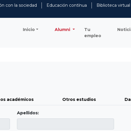
ón con la sociedad
Educación contínua
Biblioteca virtual
Inicio
Alumni
Tu
Notici
empleo
os académicos
Otros estudios
Da
Apellidos: