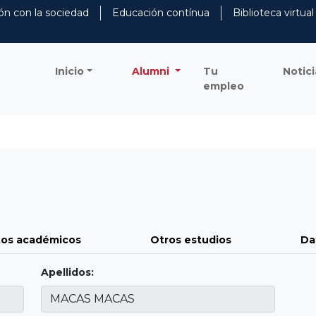
ón con la sociedad
Educación contínua
Biblioteca virtual
Inicio
Alumni
Tu
Notici
empleo
os académicos
Otros estudios
Da
Apellidos: