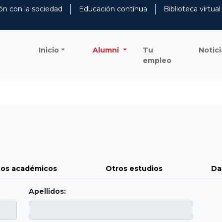
ón con la sociedad
Educación contínua
Biblioteca virtual
Inicio
Alumni
Tu
Notici
empleo
os académicos
Otros estudios
Da
Apellidos: