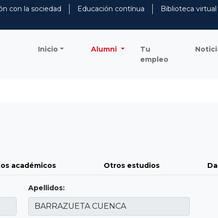
ón con la sociedad
Educación contínua
Biblioteca virtual
Inicio
Alumni
Tu
Notici
empleo
os académicos
Otros estudios
Da
Apellidos: