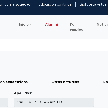
ón con la sociedad
Educación contínua
Biblioteca virtual
Inicio
Alumni
Tu
Notici
empleo
os académicos
Otros estudios
Da
Apellidos: