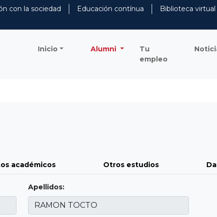
ón con la sociedad
Educación contínua
Biblioteca virtual
Inicio
Alumni
Tu
Notici
empleo
os académicos
Otros estudios
Da
Apellidos: