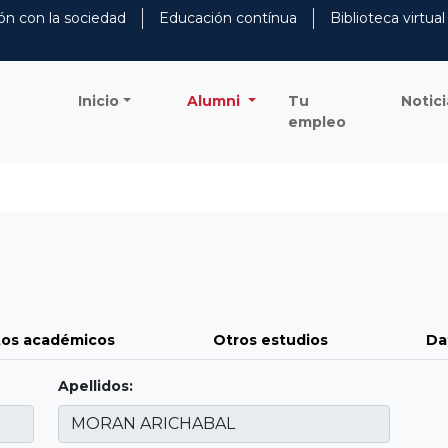
ón con la sociedad
Educación contínua
Biblioteca virtual
Inicio
Alumni
Tu
Notici
empleo
os académicos
Otros estudios
Da
Apellidos: