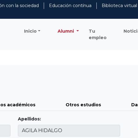
ón con la sociedad
Educación contínua
Biblioteca virtual
Inicio
Alumni
Tu
Notici
empleo
os académicos
Otros estudios
Da
Apellidos: