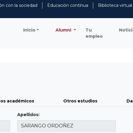
ón con la sociedad
Educación contínua
Biblioteca virtual
Inicio
Alumni
Tu
Notici
empleo
os académicos
Otros estudios
Da
Apellidos: