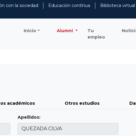
ón con la sociedad
Educación contínua
Biblioteca virtual
Inicio
Alumni
Tu
Notici
empleo
os académicos
Otros estudios
Da
Apellidos: