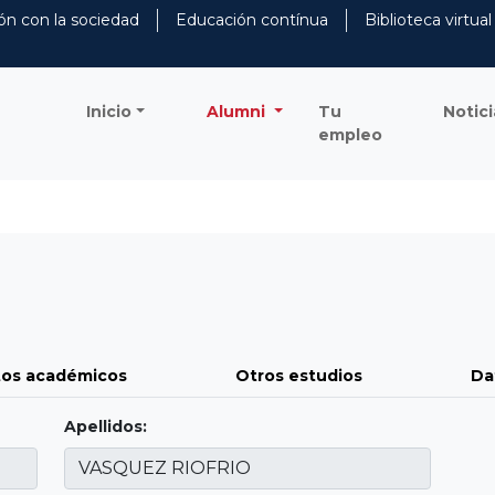
ón con la sociedad
Educación contínua
Biblioteca virtual
Inicio
Alumni
Tu
Notici
empleo
os académicos
Otros estudios
Da
Apellidos: