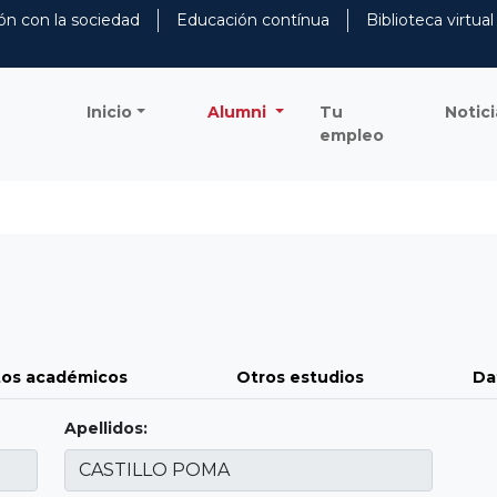
ón con la sociedad
Educación contínua
Biblioteca virtual
Inicio
Alumni
Tu
Notici
empleo
os académicos
Otros estudios
Da
Apellidos: