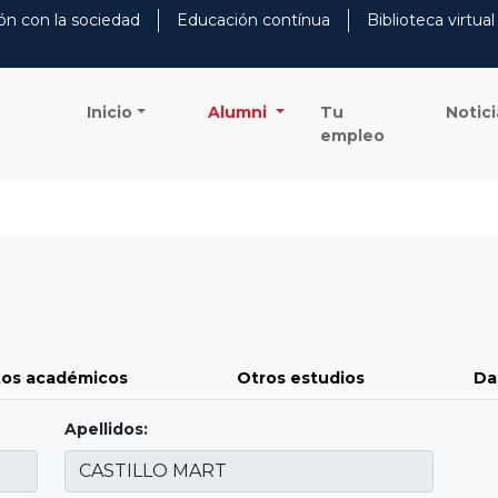
ón con la sociedad
Educación contínua
Biblioteca virtual
Inicio
Alumni
Tu
Notici
empleo
os académicos
Otros estudios
Da
Apellidos: