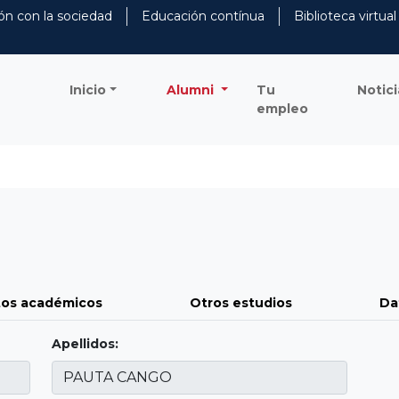
ón con la sociedad
Educación contínua
Biblioteca virtual
Inicio
Alumni
Tu
Notici
empleo
os académicos
Otros estudios
Da
Apellidos: