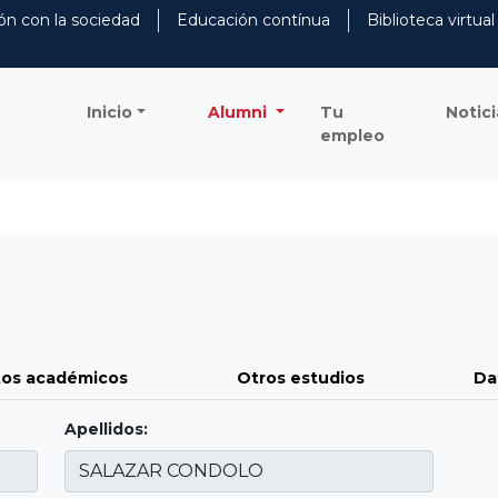
ón con la sociedad
Educación contínua
Biblioteca virtual
Inicio
Alumni
Tu
Notici
empleo
os académicos
Otros estudios
Da
Apellidos: