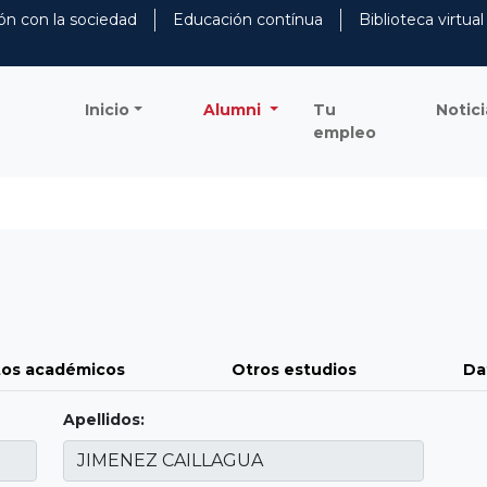
ón con la sociedad
Educación contínua
Biblioteca virtual
Inicio
Alumni
Tu
Notici
empleo
os académicos
Otros estudios
Da
Apellidos: