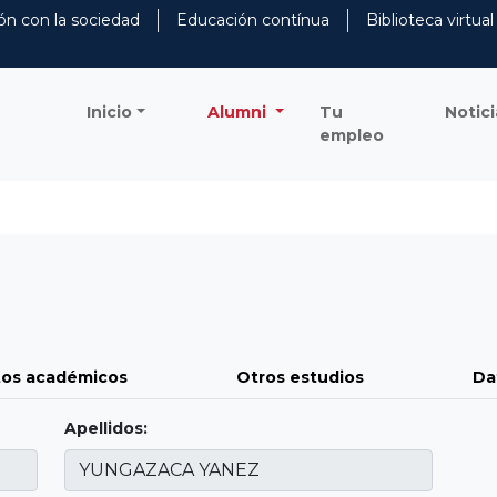
ón con la sociedad
Educación contínua
Biblioteca virtual
Inicio
Alumni
Tu
Notici
empleo
os académicos
Otros estudios
Da
Apellidos: