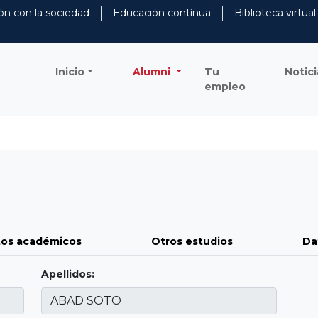
ón con la sociedad
Educación contínua
Biblioteca virtual
Inicio
Alumni
Tu
Notici
empleo
os académicos
Otros estudios
Da
Apellidos: