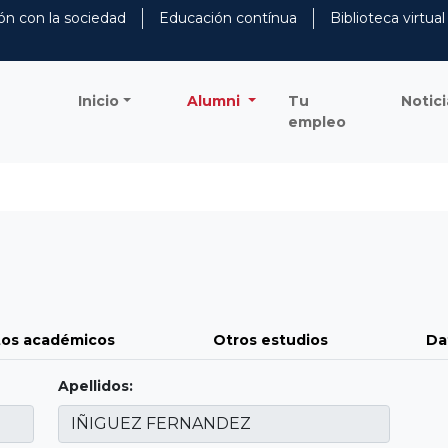
ón con la sociedad
Educación contínua
Biblioteca virtual
Inicio
Alumni
Tu
Notici
empleo
os académicos
Otros estudios
Da
Apellidos: