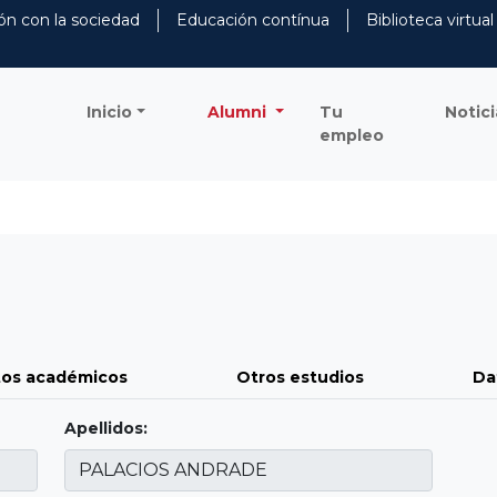
ón con la sociedad
Educación contínua
Biblioteca virtual
Inicio
Alumni
Tu
Notici
empleo
os académicos
Otros estudios
Da
Apellidos: