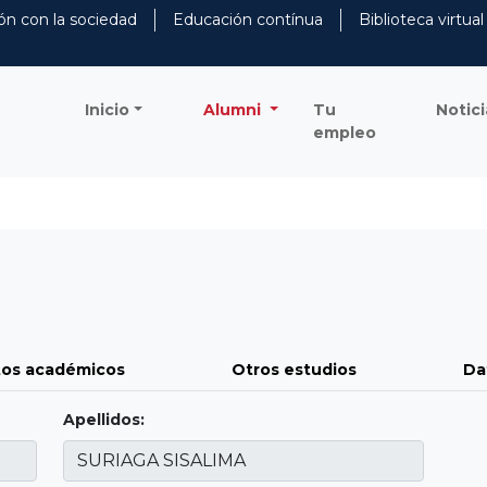
ón con la sociedad
Educación contínua
Biblioteca virtual
Inicio
Alumni
Tu
Notici
empleo
os académicos
Otros estudios
Da
Apellidos: