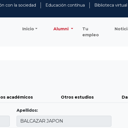
ón con la sociedad
Educación contínua
Biblioteca virtual
Inicio
Alumni
Tu
Notici
empleo
os académicos
Otros estudios
Da
Apellidos: