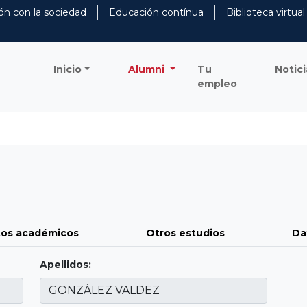
ón con la sociedad
Educación contínua
Biblioteca virtual
Inicio
Alumni
Tu
Notici
empleo
os académicos
Otros estudios
Da
Apellidos: