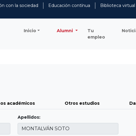
ón con la sociedad
Educación contínua
Biblioteca virtual
Inicio
Alumni
Tu
Notici
empleo
os académicos
Otros estudios
Da
Apellidos: