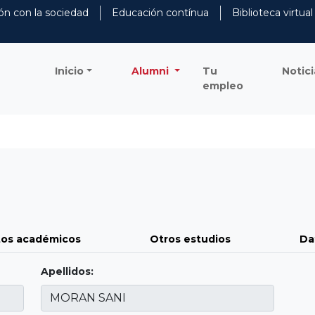
ón con la sociedad
Educación contínua
Biblioteca virtual
Inicio
Alumni
Tu
Notici
empleo
os académicos
Otros estudios
Da
Apellidos: