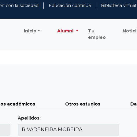
ón con la sociedad
Educación contínua
Biblioteca virtual
Inicio
Alumni
Tu
Notici
empleo
os académicos
Otros estudios
Da
Apellidos: