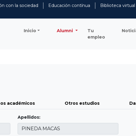
ón con la sociedad
Educación contínua
Biblioteca virtual
Inicio
Alumni
Tu
Notici
empleo
os académicos
Otros estudios
Da
Apellidos: