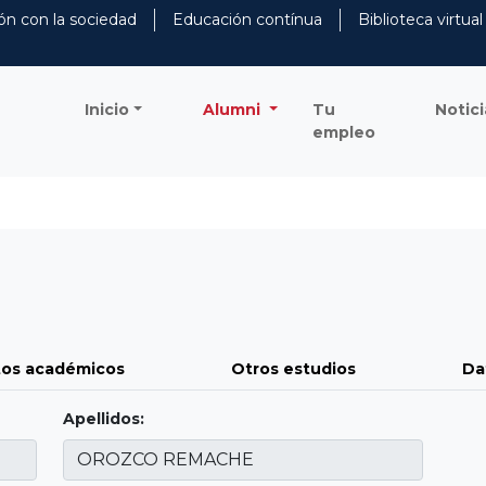
ón con la sociedad
Educación contínua
Biblioteca virtual
Inicio
Alumni
Tu
Notici
empleo
os académicos
Otros estudios
Da
Apellidos: