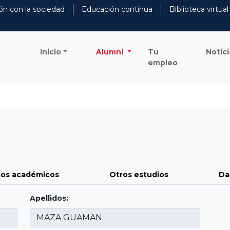
ón con la sociedad
Educación contínua
Biblioteca virtual
Inicio
Alumni
Tu
Notici
empleo
os académicos
Otros estudios
Da
Apellidos: