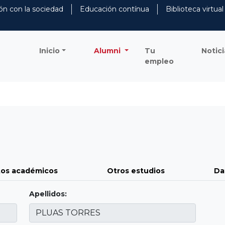
ón con la sociedad
Educación contínua
Biblioteca virtual
Inicio
Alumni
Tu
Notici
empleo
os académicos
Otros estudios
Da
Apellidos: