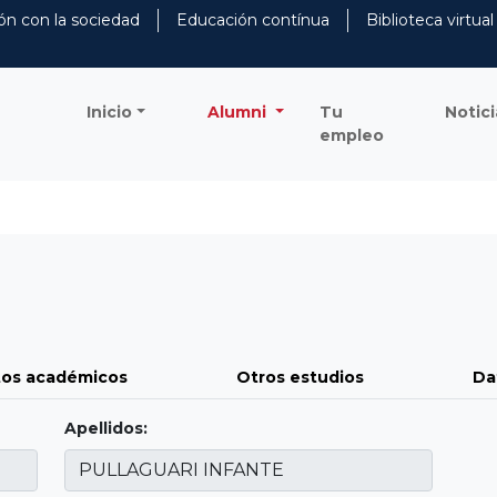
ón con la sociedad
Educación contínua
Biblioteca virtual
Inicio
Alumni
Tu
Notici
empleo
os académicos
Otros estudios
Da
Apellidos: