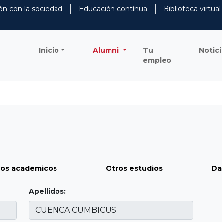
ón con la sociedad
Educación contínua
Biblioteca virtual
Inicio
Alumni
Tu
Notici
empleo
os académicos
Otros estudios
Da
Apellidos: