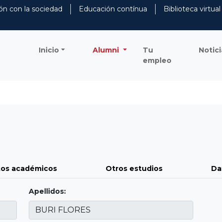
ón con la sociedad
Educación contínua
Biblioteca virtual
Inicio
Alumni
Tu
Notici
empleo
os académicos
Otros estudios
Da
Apellidos: