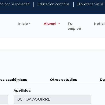
ón con la sociedad
Educación contínua
Biblioteca virtual
Inicio
Alumni
Tu
Notici
empleo
os académicos
Otros estudios
Da
Apellidos: