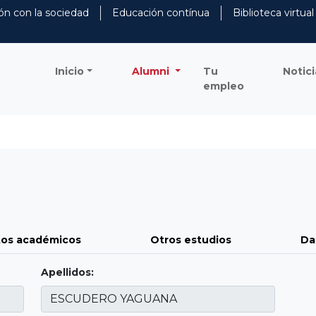
ón con la sociedad
Educación contínua
Biblioteca virtual
Inicio
Alumni
Tu
Notici
empleo
os académicos
Otros estudios
Da
Apellidos: