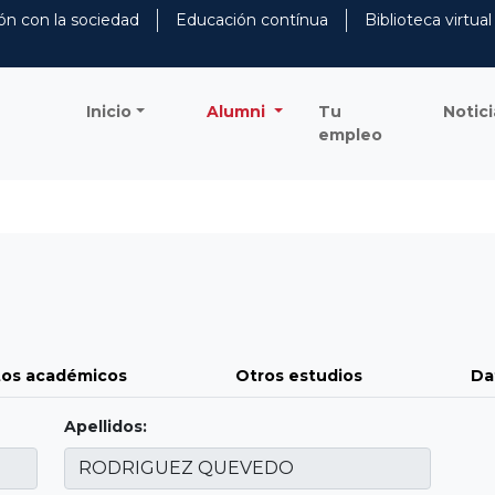
ón con la sociedad
Educación contínua
Biblioteca virtual
Inicio
Alumni
Tu
Notici
empleo
os académicos
Otros estudios
Da
Apellidos: