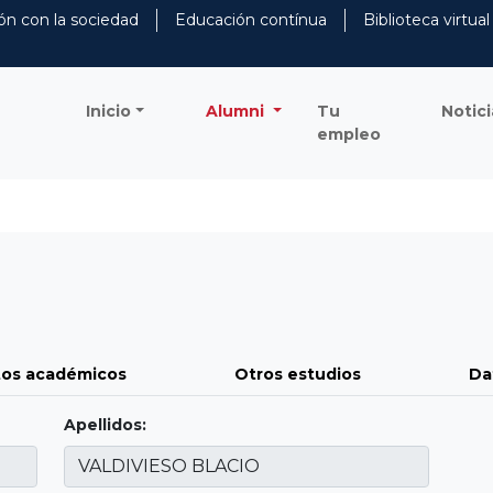
ón con la sociedad
Educación contínua
Biblioteca virtual
Inicio
Alumni
Tu
Notici
empleo
os académicos
Otros estudios
Da
Apellidos: