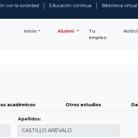
ón con la sociedad
Educación contínua
Biblioteca virtual
Inicio
Alumni
Tu
Notici
empleo
os académicos
Otros estudios
Da
Apellidos: